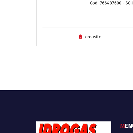
Cod. 766487600 - S
creasito
ME