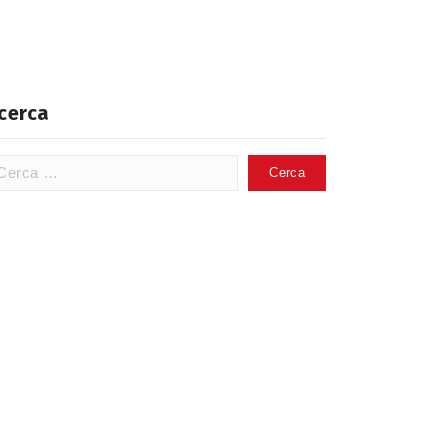
cerca
erca
: