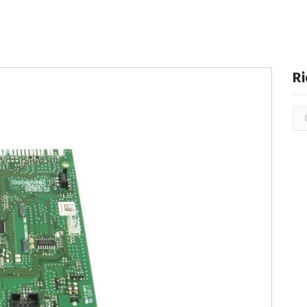
Ri
Ric
per