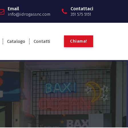
Email
Contattaci
info@idrogassnc.com
351 575 5151
C
h
i
a
m
a
!
Catalogo
Contatti
5