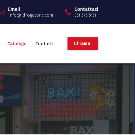
Email
Contattaci
info@idrogassnc.com
351 575 5151
C
h
i
a
m
a
!
Catalogo
Contatti