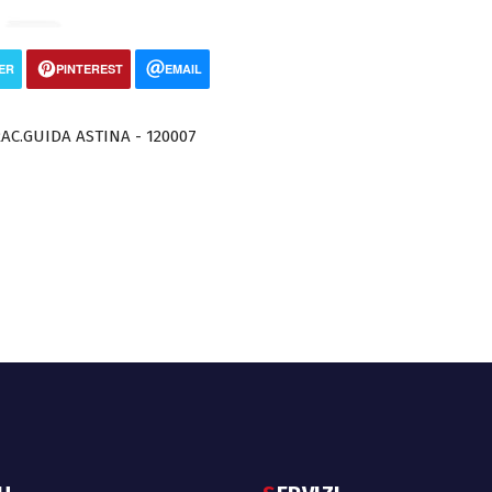
ER
PINTEREST
EMAIL
.RAC.GUIDA ASTINA - 120007