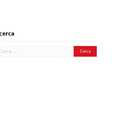
cerca
erca
: