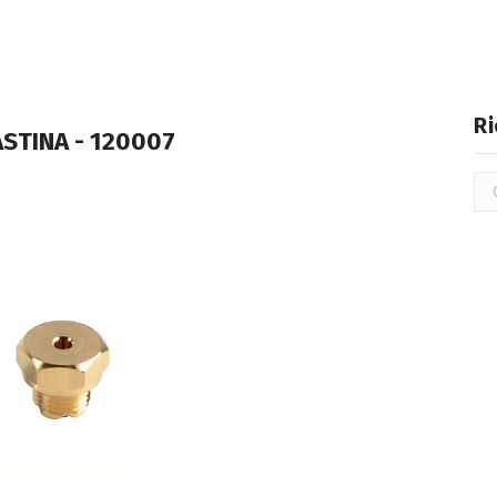
Ri
ASTINA - 120007
Ric
per